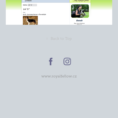
↑
Back to Top
www.royalfellow.cz