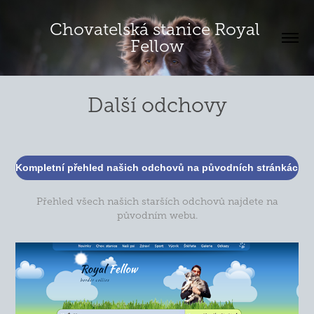
Chovatelská stanice Royal 
Fellow
Další odchovy
Kompletní přehled našich odchovů na původních stránkách
Přehled všech našich starších odchovů najdete na
původním webu.