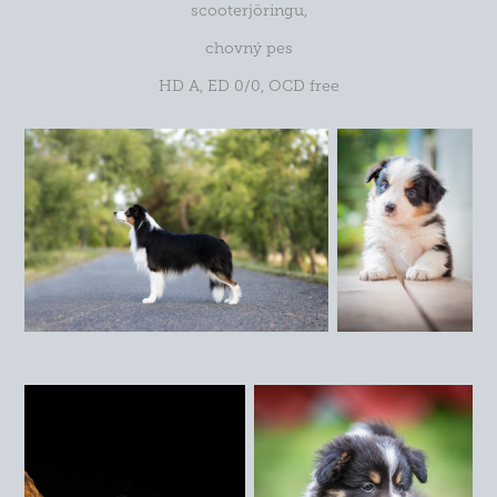
scooterjöring
u,
chovný pes
HD A, ED 0/0, OCD free