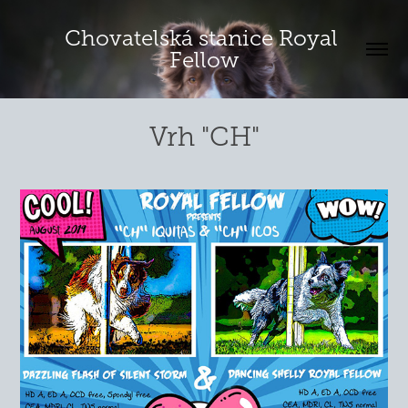
Chovatelská stanice Royal 
Fellow
Vrh "CH"