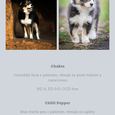
Chakra
černobílá fena s pálením, věnuje se psím trikům a
canicrossu
HD A, ED 0/0, OCD free
Chilli Pepper
blue merle pes s pálením, věnuje se agility