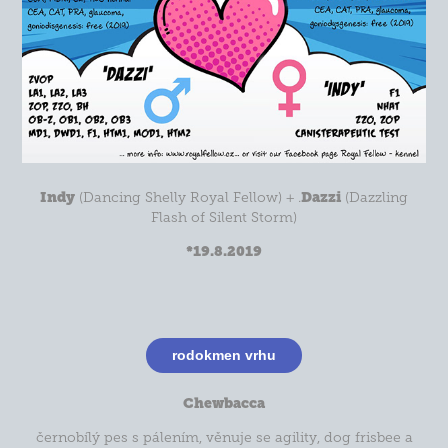
Indy
Dazzi
(
Dancing Shelly Royal Fellow
) + .
(
Dazzling
Flash of Silent Storm
)
*19.8.2019
rodokmen vrhu
Chewbacca
černobílý pes s pálením, věnuje se agility, dog frisbee a