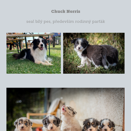
Chuck Norris
seal bílý pes, především rodinný parťák