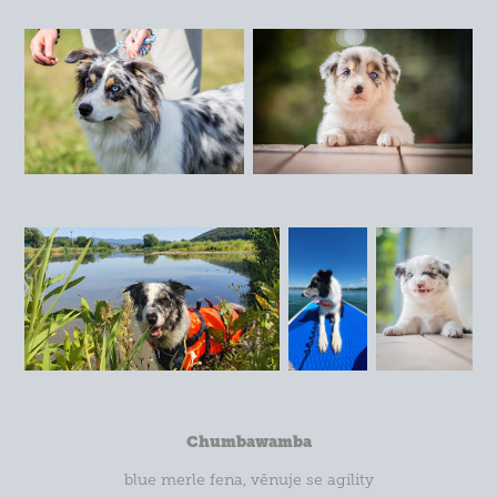
Chumbawamba
blue merle fena, věnuje se agility